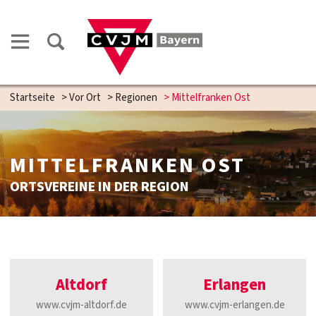
Startseite
>
Vor Ort
>
Regionen
>
Mittelfranken Ost
MITTELFRANKEN OST
ORTSVEREINE IN DER REGION
Altdorf
Erlangen
www.cvjm-altdorf.de
www.cvjm-erlangen.de