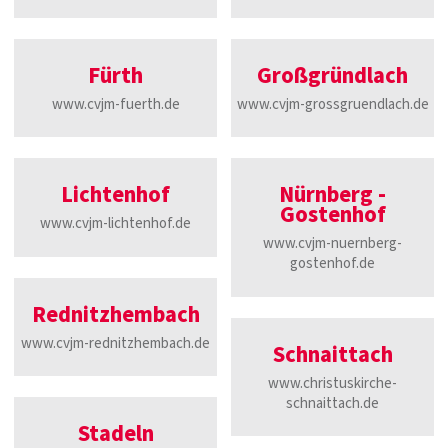
Fürth
Großgründlach
www.cvjm-fuerth.de
www.cvjm-grossgruendlach.de
Lichtenhof
Nürnberg -
Gostenhof
www.cvjm-lichtenhof.de
www.cvjm-nuernberg-
gostenhof.de
Rednitzhembach
www.cvjm-rednitzhembach.de
Schnaittach
www.christuskirche-
schnaittach.de
Stadeln