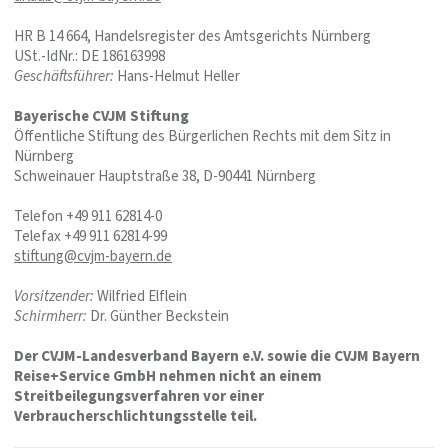
HR B 14 664, Handelsregister des Amtsgerichts Nürnberg
USt.-IdNr.: DE 186163998
Geschäftsführer:
Hans-Helmut Heller
Bayerische CVJM Stiftung
Öffentliche Stiftung des Bürgerlichen Rechts mit dem Sitz in
Nürnberg
Schweinauer Hauptstraße 38, D-90441 Nürnberg
Telefon +49 911 62814-0
Telefax +49 911 62814-99
stiftung@cvjm-bayern.de
Vorsitzender:
Wilfried Elflein
Schirmherr:
Dr. Günther Beckstein
Der CVJM-Landesverband Bayern e.V. sowie die CVJM Bayern
Reise+Service GmbH nehmen nicht an einem
Streit
beilegungsverfahren vor einer
Verbraucherschlichtungsstelle
teil.