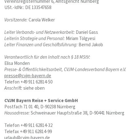
Vereinsregisternummer 6, Amtsgericht Nürnberg
USt.-IdNr.: DE 133547658
Vorsitzende:
Carola Welker
Leiter Verbands- und Netzwerkarbeit:
Daniel Gass
Leiterin Strategie und Personal:
Miriam Tölgyesi
Leiter Finanzen und Geschäftsführung:
Bernd Jakob
Verantwortlich für den Inhalt nach § 18 MStV:
Elisa Monden
Presse- & Öffentlichkeitsarbeit, CVJM-Landesverband Bayern e.V.
presse@cvjm-bayern.de
Telefon +49 911 62814-50
Anschrift:
siehe oben
CVJM Bayern Reise + Service GmbH
Postfach 71 01 40, D-90238 Nürnberg
Hausadresse:
Schweinauer Hauptstraße 38, D-90441 Nürnberg
Telefon +49 911 62814-32
Telefax +49 911 62814-99
urlaub@cvjm-bayern.de