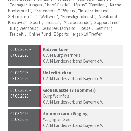
"Teenager Jungen", "KonfiCastle", "18plus", "Familien", "Kirche
Kunterbunt", "Frauenarbeit", "55plus", "Integration und
Geflüchtete", "", "Weltweit", "Freiwiligendienst", "Musik und
Kreatives", "Sport", "Indiaca", "Mitarbeitende", "SupportTime",
"Burg Wernfels", "CVJM Deutschland", "Reise", "Seminar",
"Freizeit", "Online " und "E Sports " ergab 19 Treffer:
01.08.2026 –
Kidsventure
07.08.2026
CVJM Burg Wernfels
CVJM Landesverband Bayern e.V.
01.08.2026 –
UnterBrücken
08.08.2026
CVJM Landesverband Bayern e.V.
01.08.2026 –
GlobalCastle 13 (Sommer)
07.08.2026
Burg Wernfels
CVJM Landesverband Bayern e.V.
02.08.2026 –
Sommercamp Waging
11.08.2026
Waging am See
CVJM Landesverband Bayern e.V.