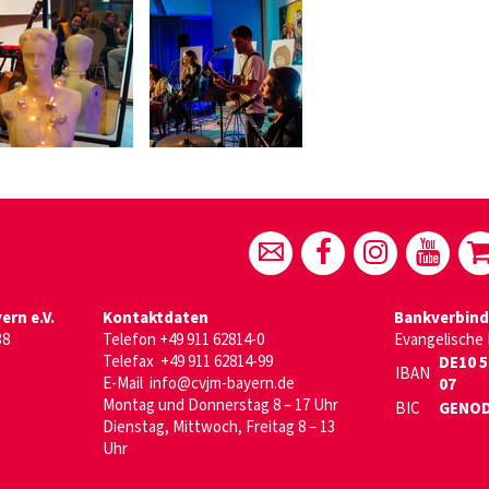
rn e.V.
Kontaktdaten
Bankverbin
38
Telefon
+49 911 62814-0
Evangelische
Telefax +49 911 62814-99
DE10 5
IBAN
E-Mail
info@cvjm-bayern.de
07
Montag und Donnerstag 8 – 17 Uhr
BIC
GENOD
Dienstag, Mittwoch, Freitag 8 – 13
Uhr