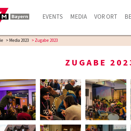
EVENTS
MEDIA
VOR ORT
B
ie
>
Media 2023
>
Zugabe 2023
ZUGABE 202