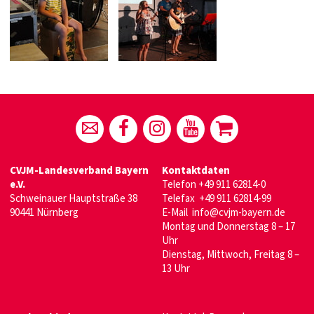
CVJM-Landesverband Bayern
Kontaktdaten
e.V.
Telefon
+49 911 62814-0
Schweinauer Hauptstraße 38
Telefax +49 911 62814-99
90441 Nürnberg
E-Mail
info@cvjm-bayern.de
Montag und Donnerstag 8 – 17
Uhr
Dienstag, Mittwoch, Freitag 8 –
13 Uhr