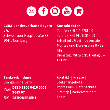
CVJM-Landesverband Bayern
Kontaktdaten
e.V.
Telefon
+49 911 62814-0
Schweinauer Hauptstraße 38
Telefax +49 911 62814-99
90441 Nürnberg
E-Mail
info@cvjm-bayern.de
Montag und Donnerstag 8 – 17
Uhr
Dienstag, Mittwoch, Freitag 8 –
13 Uhr
Bankverbindung
Kontakt
|
Presse
|
Evangelische Bank
Stellenangebote
Impressum
|
Datenschutz
DE10 5206 0410 0005
IBAN
Sitemap
|
Barrierefreiheit
3645 07
Login
BIC
GENODEF1EK1