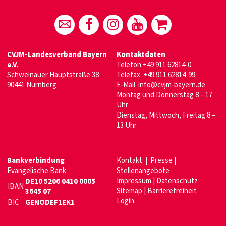
CVJM-Landesverband Bayern
Kontaktdaten
e.V.
Telefon
+49 911 62814-0
Schweinauer Hauptstraße 38
Telefax +49 911 62814-99
90441 Nürnberg
E-Mail
info@cvjm-bayern.de
Montag und Donnerstag 8 – 17
Uhr
Dienstag, Mittwoch, Freitag 8 –
13 Uhr
Bankverbindung
Kontakt
|
Presse
|
Evangelische Bank
Stellenangebote
Impressum
|
Datenschutz
DE10 5206 0410 0005
IBAN
Sitemap
|
Barrierefreiheit
3645 07
Login
BIC
GENODEF1EK1