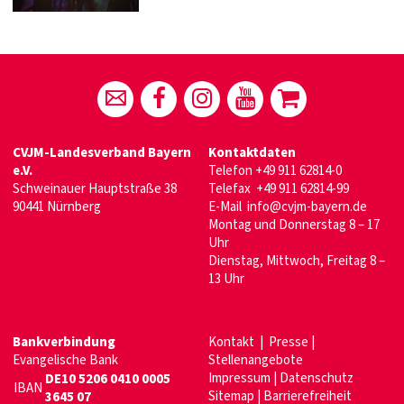
CVJM-Landesverband Bayern
Kontaktdaten
e.V.
Telefon
+49 911 62814-0
Schweinauer Hauptstraße 38
Telefax +49 911 62814-99
90441 Nürnberg
E-Mail
info@cvjm-bayern.de
Montag und Donnerstag 8 – 17
Uhr
Dienstag, Mittwoch, Freitag 8 –
13 Uhr
Bankverbindung
Kontakt
|
Presse
|
Evangelische Bank
Stellenangebote
Impressum
|
Datenschutz
DE10 5206 0410 0005
IBAN
Sitemap
|
Barrierefreiheit
3645 07