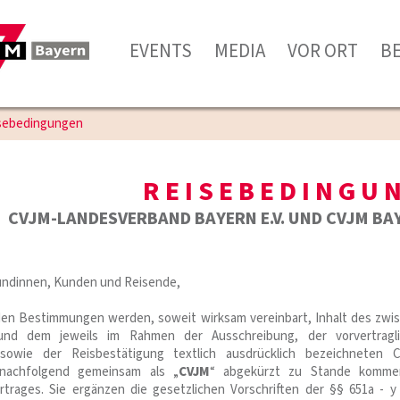
EVENTS
MEDIA
VOR ORT
B
sebedingungen
REISEBEDINGU
CVJM-LANDESVERBAND BAYERN E.V. UND CVJM BA
undinnen, Kunden und Reisende,
den Bestimmungen werden, soweit wirksam vereinbart, Inhalt des zwi
d dem jeweils im Rahmen der Ausschreibung, der vorvertragl
 sowie der Reisbestätigung textlich ausdrücklich bezeichneten 
 nachfolgend gemeinsam als „
CVJM
“ abgekürzt zu Stande komme
ertrages. Sie ergänzen die gesetzlichen Vorschriften der §§ 651a - 