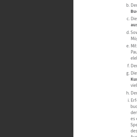
De
Bu
Die
au
So
Mög
Mit
Pau
ele
Dem
Die
Ku
vie
Der
Erf
buc
der
es 
Spe
des