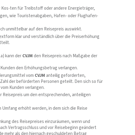
Kos-ten für Treibstoff oder andere Energieträger,
ngen, wie Touristenabgaben, Hafen- oder Flughafen­
ch unmittelbar auf den Reisepreis auswirkt.
xtform klar und verständlich über die Preiserhöhung
teilt.
1a) kann der
CVJM
den Reisepreis nach Maßgabe der
Kunden den Erhöhungsbetrag verlangen.
derungsmittel vom
CVJM
anteilig geforderten,
Zahl der beförderten Personen geteilt. Den sich so für
vom Kunden verlangen.
er Reisepreis um den entsprechenden, anteiligen
em Umfang erhöht werden, in dem sich die Reise
Senkung des Reisepreises einzuräumen, wenn und
e nach Vertragsschluss und vor Reisebeginn geändert
de mehr als den hiernach geschuldeten Betrag