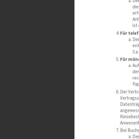
De
die
erf
Anh
ist
Für tele
De
ent
3.a.
Für münd
Auf
dem
rec
Pap
Der Vert
Vertragss
Datenträg
angemesse
Reisebest
Anwesenhe
Bei Buc
Dem