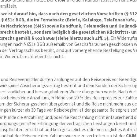
druck tatsächlich nutzt. Der
CVJM
wird dem Kunden zusätzlich eine Aus
rmitteln.
 weist darauf hin, dass nach den gesetzlichen Vorschriften (§
312
 § 651c BGB, die im Fernabsatz (Briefe, Kataloge, Telefonanrufe,
te Nachrichten (SMS) sowie Rundfunk, Telemedien und Onlinedi
srecht besteht, sondern lediglich die gesetzlichen Rücktritts- 
tsrecht gemäß § 651h BGB (siehe hierzu auch Ziff. 5).
Ein Widerrufs
tungen nach § 651a BGB außerhalb von Geschäftsräumen geschlossen wo
 der Vertragsschluss beruht, sind auf vorhergehende Bestellung des V
in Widerrufsrecht ebenfalls nicht.
und Reisevermittler dürfen Zahlungen auf den Reisepreis vor Beendig
 wirksamer Absicherungsvertrag besteht und dem Kunden der Sicherun
, verständlicher und hervorgehobener Weise übergeben wurde. Nach Ve
sscheines eine Anzahlung in Höhe von 20 % des Reisepreises zur Zahlun
ofern der Sicherungsschein übergeben ist und die Reise nicht mehr aus 
ngen kürzer als 30 Tage vor Reisebeginn ist der gesamte Reisepreis sofo
er Kunde die Anzahlung und/oder die Restzahlung nicht entsprechend de
ordnungsgemäßen Erbringung der vertraglichen Leistungen bereit und in
onspflichten erfüllt hat und kein gesetzliches oder vertragliches Auf
und hat der Reisende den Zahlungsverzug zu vertreten, so ist der
CVJM