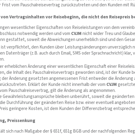
r Frist vom Pauschalreisevertrag zurückzutreten und den Kunden mit Rü
von Vertragsinhalten vor Reisebeginn, die nicht den Reisepreis b
gen wesentlicher Eigenschaften von Reiseleistungen von dem vereinbar
abschluss notwendig werden und vom
CVJM
nicht wider Treu und Glaub
nn gestattet, soweit die Abweichungen unerheblich sind und den Gesam
ist verpflichtet, den Kunden über Leistungsänderungen unverzüglich
en Datenträger (z.B. auch durch Email, SMS oder Sprachnachricht) klar,
en.
iner erheblichen Änderung einer wesentlichen Eigenschaft einer Reise
n, die Inhalt des Pauschalreisevertrags geworden sind, ist der Kunde b
g der Änderung gesetzten angemessenen Frist entweder die Änderung a
urückzutreten. Erklärt der Kunde nicht innerhalb der vom
CVJM
gesetzte
 vom Pauschalreisevertrag, gilt die Änderung als angenommen.
e Gewährleistungsansprüche bleiben unberührt, soweit die geänderten 
 die Durchführung der geänderten Reise bzw. einer eventuell angeboten
Preis geringere Kosten, ist dem Kunden der Differenzbetrag entspreche
ung, Preissenkung
ält sich nach Maßgabe der § 651f, 651g BGB und der nachfolgenden Rege