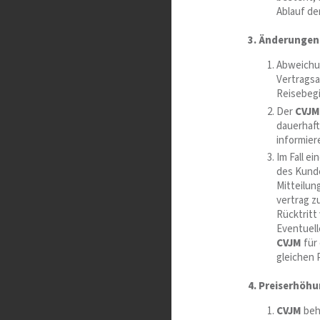
Ablauf de
3. Änderungen 
Abweichun
Vertrags
Reisebegi
Der
CVJM
dauerhaft
informier
Im Fall e
des Kunde
Mitteilun
vertrag z
Rücktritt
Eventuell
CVJM
für
gleichen 
4. Preiserhöh
CVJM
beh