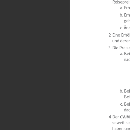
Reiseprei
Erh
Erh
geb
Änd
Eine Erhö
und deren
Die Preis
Bei
na
Bei
Bet
Bei
dad
Der
CVJM
soweit si
haben und