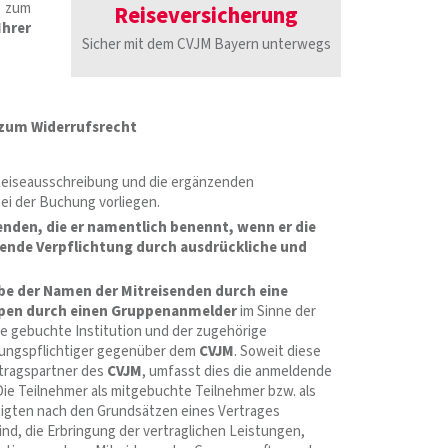
z zum
Reiseversicherung
Ihrer
Sicher mit dem CVJM Bayern unterwegs
 zum Widerrufsrecht
Reiseausschreibung und die ergänzenden
ei der Buchung vorliegen.
senden, die er namentlich benennt, wenn er die
hende Verpflichtung durch ausdrückliche und
be der Namen der Mitreisenden durch eine
ppen durch einen Gruppenanmelder
im Sinne der
ie gebuchte Institution und der zugehörige
hlungspflichtiger gegenüber dem
CVJM
. Soweit diese
tragspartner des
CVJM
, umfasst dies die anmeldende
ie Teilnehmer als mitgebuchte Teilnehmer bzw. als
stigten nach den Grundsätzen eines Vertrages
ind, die Erbringung der vertraglichen Leistungen,