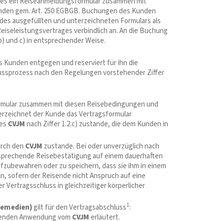
es ein Reiseanmeldungsformular zusammen mit
enden gem. Art. 250 EGBGB. Buchungen des Kunden
 des ausgefüllten und unterzeichneten Formulars als
eiseleistungsvertrages verbindlich an. An die Buchung
b) und c) in entsprechender Weise.
Kunden entgegen und reserviert für ihn die
lussprozess nach den Regelungen vorstehender Ziffer
ormular zusammen mit diesen Reisebedingungen und
erzeichnet der Kunde das Vertragsformular
des
CVJM
nach Ziffer 1.2.c) zustande, die dem Kunden in
urch den
CVJM
zustande. Bei oder unverzüglich nach
sprechende Reisebestätigung auf einem dauerhaften
fzubewahren oder zu speichern, dass sie ihm in einem
ln, sofern der Reisende nicht Anspruch auf eine
r Vertragsschluss in gleichzeitiger körperlicher
1
elemedien)
gilt für den Vertragsabschluss
:
echenden Anwendung vom
CVJM
erläutert.