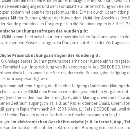
r
CVJM
übermittelt dem Kunden auf Grundlage seines Buchungswunsch
sen Reisebedingungen und dem Formblatt zur Unterrichtung von Reis
olgen sodann mit dem Vertragsformular (bei E-Mails durch Übermittlung
ang). Mit der Buchung bietet der Kunde dem
CVJM
den Abschluss des R
 der Kunde gebunden. Im Übrigen gelten die Bestimmungen in Ziffer 1.2 
fonische Buchungsanfragen des Kunden gilt:
r
CVJM
nimmt telefonisch nur den unverbindlichen Buchungswunsch des 
sprechenden Reiseleistungen. Im Übrigen richtet sich der Vertragssch
liche Präsenzbuchungsanfragen des Kunden gilt:
 Grundlage seines Buchungswunsches erhält der Kunde ein Vertragsf
 Formblatt zur Unterrichtung von Reisenden gem. Art. 250 EGBGB. Unt
htsverbindlich, so kommt der Vertrag durch die Buchungsbestätigung 
ierform ausgehändigt wird.
rag kommt mit dem Zugang der Reisebestätigung (Annahmeerklärung) d
chluss wird der
CVJM
dem Kunden eine den gesetzlichen Vorgaben ent
er (welcher es dem Kunden ermöglicht, die Erklärung unverändert so au
nen Zeitraum zugänglich ist, z.B. auf Papier oder per Email), übermitte
ätigung in Papierform nach Art. 250 § 6 Abs. (1) Satz 2 EGBGB hat, weil de
it beider Parteien oder außerhalb von Geschäftsräumen erfolgte.
hungen
im elektronischen Geschäftsverkehr (z.B. Internet, App, T
 Kunden wird der Ablauf der elektronischen Buchung in der entspr