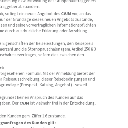
Zustimmung bzw. Mitwirkung des Gruppenauftraggebers
ftraggeber abzuändern.
b, so liegt ein neues Angebot des
CVJM
vor, an das
 auf der Grundlage dieses neuen Angebots zustande,
en und seine vorvertraglichen Informationspflichten
e durch ausdrückliche Erklärung oder Anzahlung
 Eigenschaften der Reiseleistungen, den Reisepreis
merzahl und die Stornopauschalen (gem. Artikel 250 § 3
uschalreisevertrages, sofern dies zwischen den
t:
 vorgesehenen Formular. Mit der Anmeldung bietet der
er Reiseausschreibung, dieser Reisebedingungen und
sgrundlage (Prospekt, Katalog, Angebot) - soweit
egründet keinen Anspruch des Kunden auf das
gaben. Der
CVJM
ist vielmehr frei in der Entscheidung,
den Kunden gem. Ziffer 1.6 zustande.
ngsanfragen des Kunden gilt: