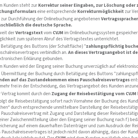
m Kunden steht zur
Korrektur seiner Eingaben, zur Löschung ode
chungsformulars
eine entsprechende
Korrekturmöglichkeit
zur Ver
 zur Durchführung der Onlinebuchung angebotenen
Vertragssprache
sschließlich die deutsche Sprache.
weit der
Vertragstext
vom
CVJM
im Onlinebuchungssystem gespeichert 
lichkeit zum späteren Abruf des Vertragstextes unterrichtet.
 Betätigung des Buttons (der Schaltfläche) "
zahlungspflichtig
buch
schalreisevertrages verbindlich an.
An dieses Vertragsangebot ist d
ktronischen Erklärung gebunden.
 Kunden wird der Eingang seiner Buchung unverzüglich auf elektronis
 Übermittlung der Buchung durch Betätigung des Buttons "zahlungspf
nden auf das Zustandekommen eines Pauschalreisevertrages
ent
lmehr frei in der Entscheidung, das Vertragsangebot des Kunden anzun
 Vertrag kommt durch den
Zugang der Reisebestätigung vom CVJM
olgt die Reisebestätigung sofort nach Vornahme der Buchung des Kund
hen“ durch entsprechende unmittelbare Darstellung der Reisebestätigu
 Pauschalreisevertrag mit Zugang und Darstellung dieser Reisebestäti
einer Zwischenmitteilung über den Eingang seiner Buchung nach f) beda
icherung auf einem dauerhaften Datenträger und zum Ausdruck der Reis
 Pauschalreisevertrages ist jedoch nicht davon abhängig, dass der Kun