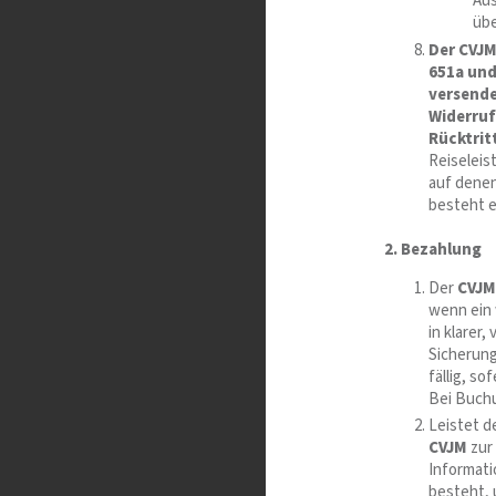
Aus
übe
Der CVJM
651a und
versende
Widerruf
Rücktrit
Reiseleis
auf denen
besteht e
2. Bezahlung
Der
CVJM
wenn ein
in klarer
Sicherung
fällig, s
Bei Buchu
Leistet d
CVJM
zur 
Informati
besteht, 