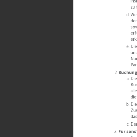
ins
zu 
Wei
de
sow
erf
erk
Di
und
Num
Par
Buchungs
Die
Ku
all
die
Die
Zu
das
Der
Für sons