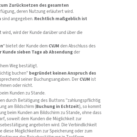
r zum Zurücksetzen des gesamten
fügung, deren Nutzung erläutert wird.
n
sind angegeben.
Rechtlich maßgeblich ist
wird, wird der Kunde darüber und über die
en
“ bietet der Kunde dem
CVJM
den Abschluss des
er Kunde sieben Tage ab Absendung
der
chem Weg bestätigt.
lichtig buchen"
begründet keinen Anspruch des
sprechend seiner Buchungsangaben. Der
CVJM
ist
ehmen oder nicht.
beim Kunden zu Stande.
en durch Betätigung des Buttons "zahlungspflichtig
ng am Bildschirm (
Buchung in Echtzeit
), so kommt
gung beim Kunden am Bildschirm zu Stande, ohne dass
rf, soweit dem Kunden die Möglichkeit zur
ebestätigung angeboten wird. Die Verbindlichkeit
de diese Möglichkeiten zur Speicherung oder zum