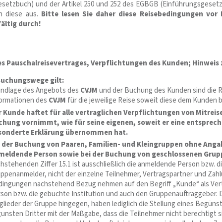
Gesetzbuch) und der Artikel 250 und 252 des EGBGB (Einführungsgeset
n diese aus.
Bitte lesen Sie daher diese Reisebedingungen vor 
ältig durch!
des Pauschalreisevertrages, Verpflichtungen des Kunden; Hinweis
 Buchungswege gilt:
undlage des Angebots des
CVJM
und der Buchung des Kunden sind die 
ormationen des
CVJM
für die jeweilige Reise soweit diese dem Kunden b
 Kunde haftet für alle vertraglichen Verpflichtungen von Mitrei
chung vornimmt, wie für seine eigenen, soweit er eine entsprec
sonderte Erklärung übernommen hat.
i der Buchung von Paaren, Familien- und Kleingruppen ohne Anga
meldende Person sowie bei der Buchung von geschlossenen Gru
hstehenden Ziffer 15.1 ist ausschließlich die anmeldende Person bzw. d
ppenanmelder, nicht der einzelne Teilnehmer, Vertragspartner und Za
ingungen nachstehend Bezug nehmen auf den Begriff „Kunde“ als Ver
son bzw. die gebuchte Institution und auch den Gruppenauftraggeber. D
glieder der Gruppe hingegen, haben lediglich die Stellung eines Begün
unsten Dritter mit der Maßgabe, dass die Teilnehmer nicht berechtigt s