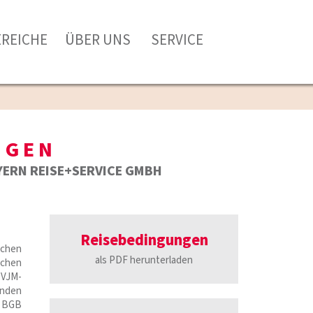
EREICHE
ÜBER UNS
SERVICE
NGEN
YERN REISE+SERVICE GMBH
Reisebedingungen
schen
als PDF herunterladen
ichen
CVJM-
nden
y BGB