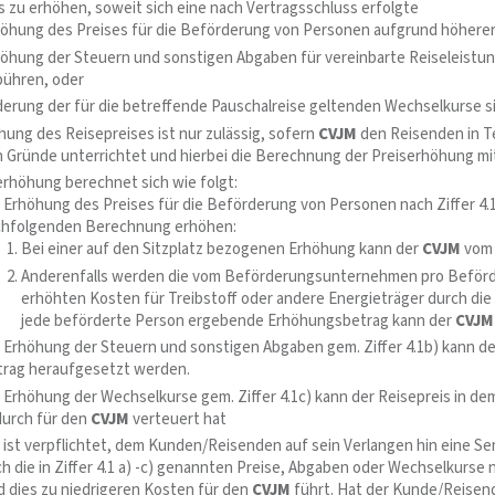
s zu erhöhen, soweit sich eine nach Vertragsschluss erfolgte
öhung des Preises für die Beförderung von Personen aufgrund höherer 
öhung der Steuern und sonstigen Abgaben für vereinbarte Reiseleistu
ühren, oder
erung der für die betreffende Pauschalreise geltenden Wechselkurse si
hung des Reisepreises ist nur zulässig, sofern
CVJM
den Reisenden in Te
 Gründe unterrichtet und hierbei die Berechnung der Preiserhöhung mit
erhöhung berechnet sich wie folgt:
 Erhöhung des Preises für die Beförderung von Personen nach Ziffer 4.
chfolgenden Berechnung erhöhen:
Bei einer auf den Sitzplatz bezogenen Erhöhung kann der
CVJM
vom 
Anderenfalls werden die vom Beförderungsunternehmen pro Beför
erhöhten Kosten für Treibstoff oder andere Energieträger durch die 
jede beförderte Person ergebende Erhöhungsbetrag kann der
CVJM
 Erhöhung der Steuern und sonstigen Abgaben gem. Ziffer 4.1b) kann d
rag heraufgesetzt werden.
 Erhöhung der Wechselkurse gem. Ziffer 4.1c) kann der Reisepreis in d
urch für den
CVJM
verteuert hat
ist verpflichtet, dem Kunden/Reisenden auf sein Verlangen hin eine 
ch die in Ziffer 4.1 a) -c) genannten Preise, Abgaben oder Wechselkurs
 dies zu niedrigeren Kosten für den
CVJM
führt. Hat der Kunde/Reisen