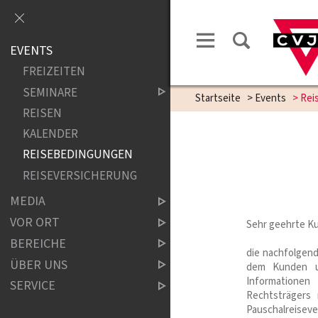
EVENTS
FREIZEITEN
SEMINARE
Startseite
>
Events
>
Rei
REISEN
KALENDER
REISEBEDINGUNGEN
REISEVERSICHERUNG
MEDIA
VOR ORT
Sehr geehrte K
BEREICHE
die nachfolgen
ÜBER UNS
dem Kunden un
Informationen
SERVICE
Rechtsträgers
Pauschalreisev