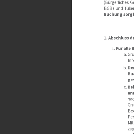
(Bürgerliches 
BGB) und fülle
Buchung sorgf
1. Abschluss 
Für alle
Gr
Inf
Der
Bu
ge
Be
an
nac
Gru
Bed
Per
Mit
zug