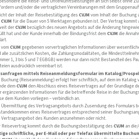
besondere die Reise- und Unterkunftsleistungen an sich selbst ohne 
fordern und/oder die vertraglichen Vereinbarungen mit dem Gruppenau
cht der Inhalt der Reisebestätigung des
CVJM
vom Inhalt der Buchung a
r
CVJM
für die Dauer von 5 Werktagen gebunden ist. Der Vertrag kommt
eit der
CVJM
bezüglich des neuen Angebots auf die Änderung hingewies
üllt hat und der Kunde innerhalb der Bindungsfrist dem
CVJM
die Annahm
lärt.
e vom
CVJM
gegebenen vorvertraglichen Informationen über wesentliche
 alle zusätzlichen Kosten, die Zahlungsmodalitäten, die Mindestteilneh
mer 1, 3 bis 5 und 7 EGBGB) werden nur dann nicht Bestandteil des Pa
teien ausdrücklich vereinbart ist.
anfragen mittels Reiseanmeldungsformular im Katalog/Prospek
 Buchung (Reiseanmeldung) erfolgt hier schriftlich, auf dem im Katalog
nde dem
CVJM
den Abschluss eines Reisevertrages auf der Grundlage d
er ergänzenden Informationen für die betreffende Reise in der Buchung
se dem Kunden vorliegen – verbindlich an.
 Übermittlung des Vertragsangebots durch Zusendung des Formulars b
standekommen eines Reisevertrages entsprechend seiner Buchungsan
 Vertragsangebot des Kunden anzunehmen oder nicht.
 Reisevertrag kommt durch die Buchungsbestätigung des
CVJM
an die/
tige schriftliche, per E-Mail oder per Telefax übermittelte Buchu