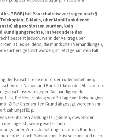
fertigung der Reisebestätigung in Textform
 Abs. 7 BGB) bei Pauschalreiseverträgen nach §
 Telekopien, E-Mails, über Mobilfunkdienst
enste) abgeschlossen wurden, kein
und Kündigungsrechte, insbesondere das
recht besteht jedoch, wenn der Vertrag über
rden ist, es sei denn, die mündlichen Verhandlungen,
erbrauchers geführt worden; im letztgenannten Fall
ung der Pauschalreise nur fordern oder annehmen,
gsschein mit Namen und Kontaktdaten des Absicherers
rtragsabschluss wird gegen Aushändigung des
g fällig Die Restzahlung wird 30 Tage vor Reisebeginn
dem in Ziffer 8 genannten Grund abgesagt werden kann.
rt zahlungsfällig.
n vereinbarten Zahlungsfälligkeiten, obwohl der
 der Lage ist, seine gesetzlichen
rechnungs- oder Zurückbehaltungsrecht des Kunden
berechtigt, nach Mahnung mit Fristsetzung und nach