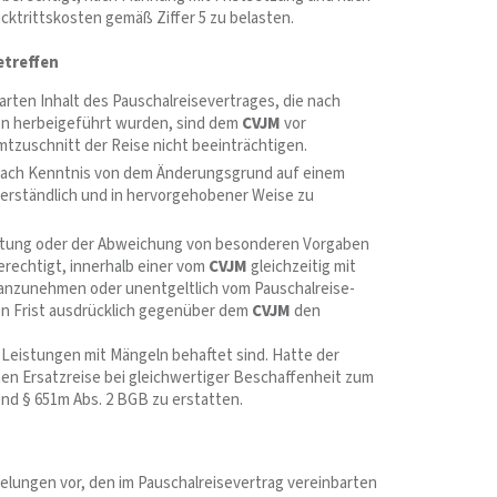
cktrittskosten gemäß Ziffer 5 zu belasten.
etreffen
ten Inhalt des Pauschalreisevertrages, die nach
en herbeigeführt wurden, sind dem
CVJM
vor
tzuschnitt der Reise nicht beeinträchtigen.
 nach Kenntnis von dem Änderungsgrund auf einem
 verständlich und in hervorgehobener Weise zu
leistung oder der Abweichung von besonderen Vorgaben
erechtigt, innerhalb einer vom
CVJM
gleichzeitig mit
nzunehmen oder unentgeltlich vom Pauschal­reise­
n Frist ausdrücklich gegenüber dem
CVJM
den
Leistungen mit Mängeln behaftet sind. Hatte der
en Ersatzreise bei gleichwertiger Beschaffenheit zum
nd § 651m Abs. 2 BGB zu erstatten.
lungen vor, den im Pauschalreisevertrag vereinbarten