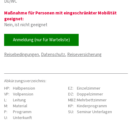
Du/WC
Maßnahme für Personen mit eingeschränkter Mobilität
geeignet:
Nein, ist nicht geeignet
Anmeldung (nur für Warteliste)
Reisebedingungen
,
Datenschutz
,
Reiseversicherung
Abkürzungsverzeichnis:
HP:
Halbpension
EZ:
Einzelzimmer
VP:
Vollpension
DZ:
Doppelzimmer
L:
Leitung
MBZ:
Mehrbettzimmer
M:
Material
KP:
Kinderprogramm
P:
Programm
SU:
Seminar Unterlagen
U:
Unterkunft