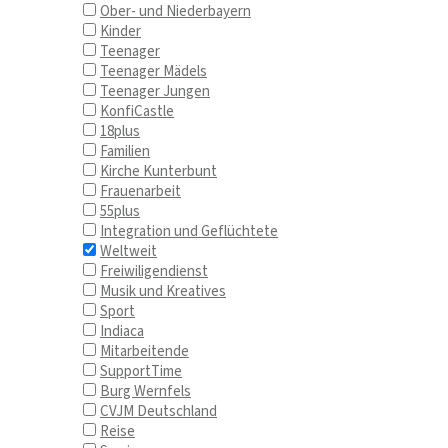
Ober- und Niederbayern
Kinder
Teenager
Teenager Mädels
Teenager Jungen
KonfiCastle
18plus
Familien
Kirche Kunterbunt
Frauenarbeit
55plus
Integration und Geflüchtete
Weltweit
Freiwiligendienst
Musik und Kreatives
Sport
Indiaca
Mitarbeitende
SupportTime
Burg Wernfels
CVJM Deutschland
Reise