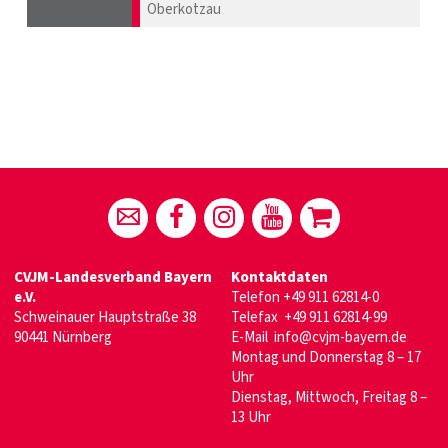
Oberkotzau
CVJM-Landesverband Bayern
Kontaktdaten
e.V.
Telefon
+49 911 62814-0
Schweinauer Hauptstraße 38
Telefax +49 911 62814-99
90441 Nürnberg
E-Mail
info@cvjm-bayern.de
Montag und Donnerstag 8 – 17
Uhr
Dienstag, Mittwoch, Freitag 8 –
13 Uhr