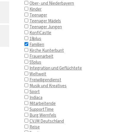
Ober- und Niederbayern
Kinder
Teenager
Teenager Mädels
Teenager Jungen
KonfiCastle
18plus
Familien
Kirche Kunterbunt
Frauenarbeit
55plus
Integration und Geflüchtete
Weltweit
Freiwiligendienst
Musik und Kreatives
Sport
Indiaca
Mitarbeitende
SupportTime
Burg Wernfels
CVJM Deutschland
Reise