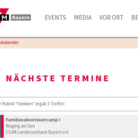
EVENTS
MEDIA
VOR ORT
B
gskalender
NÄCHSTE TERMINE
r Rubrik "Familien" ergab 3 Treffer:
Familienabenteuercamp I
Waging am See
CVJM Landesverband Bayern e.V.