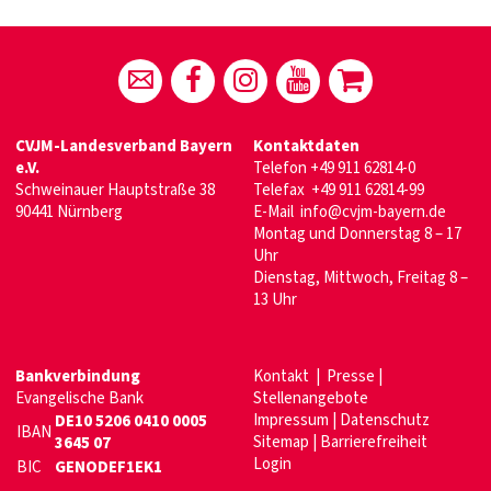
CVJM-Landesverband Bayern
Kontaktdaten
e.V.
Telefon
+49 911 62814-0
Schweinauer Hauptstraße 38
Telefax +49 911 62814-99
90441 Nürnberg
E-Mail
info@cvjm-bayern.de
Montag und Donnerstag 8 – 17
Uhr
Dienstag, Mittwoch, Freitag 8 –
13 Uhr
Bankverbindung
Kontakt
|
Presse
|
Evangelische Bank
Stellenangebote
Impressum
|
Datenschutz
DE10 5206 0410 0005
IBAN
Sitemap
|
Barrierefreiheit
3645 07
Login
BIC
GENODEF1EK1