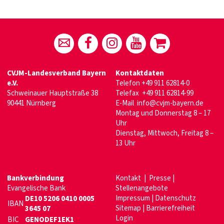
CVJM-Landesverband Bayern
Kontaktdaten
e.V.
Telefon
+49 911 62814-0
Schweinauer Hauptstraße 38
Telefax +49 911 62814-99
90441 Nürnberg
E-Mail
info@cvjm-bayern.de
Montag und Donnerstag 8 – 17
Uhr
Dienstag, Mittwoch, Freitag 8 –
13 Uhr
Bankverbindung
Kontakt
|
Presse
|
Evangelische Bank
Stellenangebote
Impressum
|
Datenschutz
DE10 5206 0410 0005
IBAN
Sitemap
|
Barrierefreiheit
3645 07
Login
BIC
GENODEF1EK1